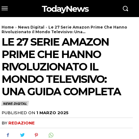
TodayNews
Home
News Digital
Le 27 Serie Amazon Prime Che Hanno
Rivoluzionato il Mondo Televisivo: Una...
LE 27 SERIE AMAZON
PRIME CHE HANNO
RIVOLUZIONATO IL
MONDO TELEVISIVO:
UNA GUIDA COMPLETA
NEWS DIGITAL
PUBLISHED ON
1 MARZO 2025
BY
REDAZIONE